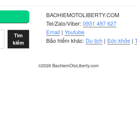
BAOHIEMOTOLIBERTY.COM
Tel/Zalo/Viber:
0931 497 627
Email
|
Youtube
Tìm
Bảo hiểm khác:
Du lịch
|
Sức khỏe
|
kiếm
©2026 BaohiemOtoLiberty.com