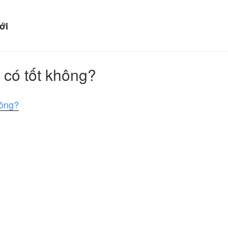
HIỂM Ô TÔ LIBERTY
ới
ủa bạn!
 có tốt không?