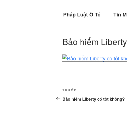
Chuyển
BẢO 
đến
Pháp Luật Ô Tô
Tin M
phần
Bảo vệ xế yêu c
nội
dung
Bảo hiểm Liberty
Điều
Bài
TRƯỚC
hướng
cũ
Bảo hiểm Liberty có tốt không?
hơn
bài
viết