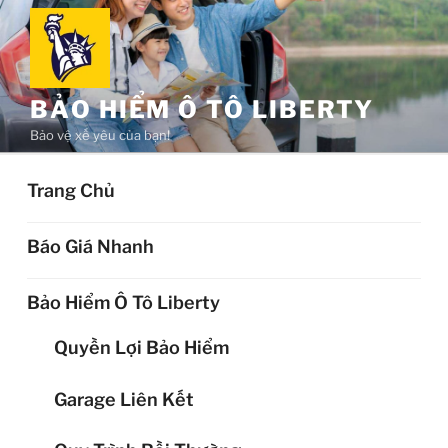
Chuyển
đến
phần
nội
BẢO HIỂM Ô TÔ LIBERTY
dung
Bảo vệ xế yêu của bạn!
Trang Chủ
Báo Giá Nhanh
Bảo Hiểm Ô Tô Liberty
Quyền Lợi Bảo Hiểm
Garage Liên Kết