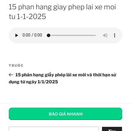
15 phan hang giay phep lai xe moi
tu 1-1-2025
Điều
Bài
TRƯỚC
hướng
cũ
15 phân hạng giấy phép lái xe mới và thời hạn sử
bài
hơn
dụng từ ngày 1/1/2025
viết
BÁO GIÁ NHANH
Tìm kiếm