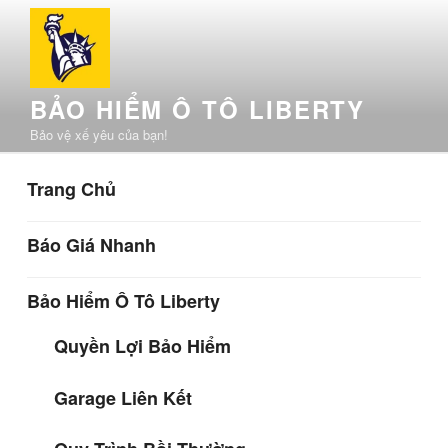
Chuyển
đến
phần
nội
BẢO HIỂM Ô TÔ LIBERTY
dung
Bảo vệ xế yêu của bạn!
Trang Chủ
Báo Giá Nhanh
Bảo Hiểm Ô Tô Liberty
Quyền Lợi Bảo Hiểm
Garage Liên Kết