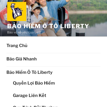
Chuyển
đến
phần
nội
BẢO HIỂM Ô TÔ LIBERTY
dung
Bảo vệ xế yêu của bạn!
Trang Chủ
Báo Giá Nhanh
Bảo Hiểm Ô Tô Liberty
Quyền Lợi Bảo Hiểm
Garage Liên Kết