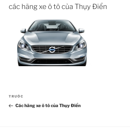
các hãng xe ô tô của Thụy Điển
Điều
Bài
TRƯỚC
hướng
cũ
Các hãng xe ô tô của Thụy Điển
bài
hơn
viết