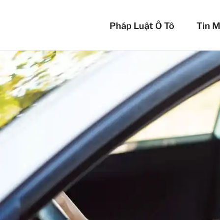
Chuyển
BẢO 
đến
Pháp Luật Ô Tô
Tin M
phần
Bảo vệ xế yêu c
nội
dung