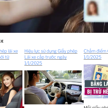
XE
hép lái xe
Hiệu lực sử dụng Giấy phép
Chấm điểm G
ới từ
Lái xe cấp trước ngày
1/1/2025
1/1/2025
Mỗi giấy phé