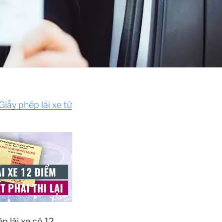
iấy phép lái xe từ
p lái xe có 12