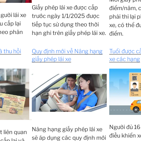
Giấy phép lái xe được cấp
điểm/năm, c
gười lái xe
trước ngày 1/1/2025 được
phải thi lại 
u cấp lại
tiếp tục sử dụng theo thời
xe, có thể 
theo phân
hạn ghi trên giấy phép lái xe.
điểm.
à thu hồi
Quy định mới về Nâng hạng
Tuổi được cấ
giấy phép lái xe
xe các hạng
Người đủ 16 
Nâng hạng giấy phép lái xe
t liên quan
điều khiển 
sẽ áp dụng các quy định mới
 cấp lại và