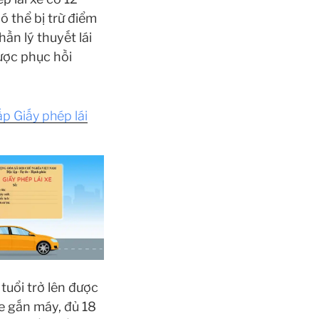
ó thể bị trừ điểm
phần lý thuyết lái
được phục hồi
p Giấy phép lái
tuổi trở lên được
xe gắn máy, đủ 18