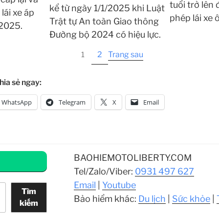
tuổi trở lên
kể từ ngày 1/1/2025 khi Luật
lái xe áp
phép lái xe 
Trật tự An toàn Giao thông
/2025.
Đường bộ 2024 có hiệu lực.
2
Trang sau
1
hia sẻ ngay:
WhatsApp
Telegram
X
Email
BAOHIEMOTOLIBERTY.COM
Tel/Zalo/Viber:
0931 497 627
Email
|
Youtube
Tìm
Bảo hiểm khác:
Du lịch
|
Sức khỏe
|
kiếm