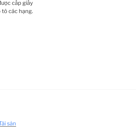
 được cấp giấy
ô tô các hạng.
Tài sản