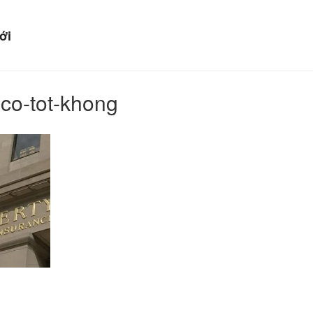
HIỂM Ô TÔ LIBERTY
ới
ủa bạn!
-co-tot-khong