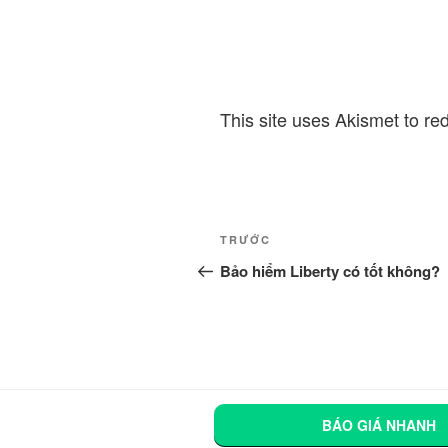
This site uses Akismet to r
Điều
Bài
TRƯỚC
hướng
cũ
Bảo hiểm Liberty có tốt không?
hơn
bài
viết
BÁO GIÁ NHANH