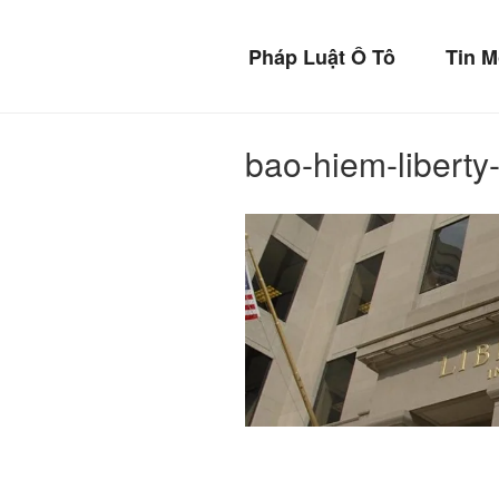
Chuyển
BẢO 
đến
Pháp Luật Ô Tô
Tin M
phần
Bảo vệ xế yêu c
nội
dung
bao-hiem-liberty