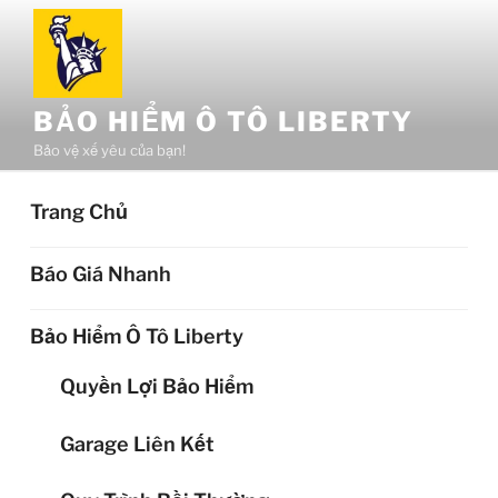
Chuyển
đến
phần
nội
BẢO HIỂM Ô TÔ LIBERTY
dung
Bảo vệ xế yêu của bạn!
Trang Chủ
Báo Giá Nhanh
Bảo Hiểm Ô Tô Liberty
Quyền Lợi Bảo Hiểm
Garage Liên Kết