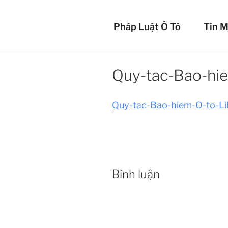
Chuyển
BẢO 
đến
Pháp Luật Ô Tô
Tin M
phần
Bảo vệ xế yêu c
nội
dung
Quy-tac-Bao-hi
Quy-tac-Bao-hiem-O-to-L
Bình luận