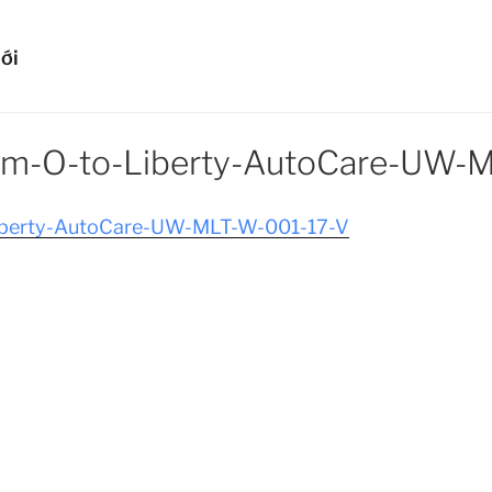
HIỂM Ô TÔ LIBERTY
ới
ủa bạn!
em-O-to-Liberty-AutoCare-UW-
iberty-AutoCare-UW-MLT-W-001-17-V