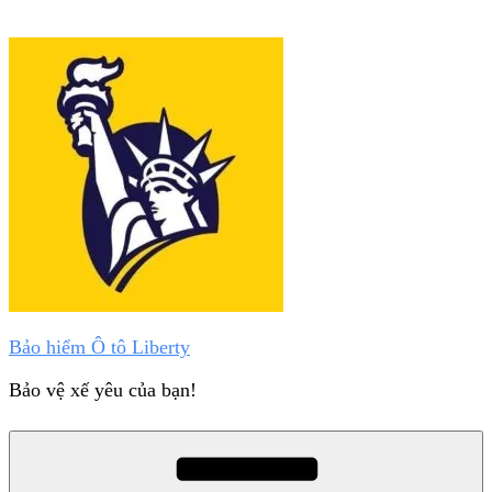
Chuyển
đến
phần
nội
dung
Bảo hiểm Ô tô Liberty
Bảo vệ xế yêu của bạn!