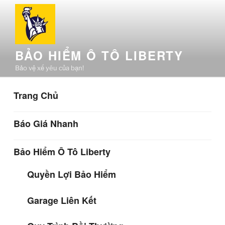
Chuyển
đến
phần
nội
BẢO HIỂM Ô TÔ LIBERTY
dung
Bảo vệ xế yêu của bạn!
Trang Chủ
Báo Giá Nhanh
Bảo Hiểm Ô Tô Liberty
Quyền Lợi Bảo Hiểm
Garage Liên Kết