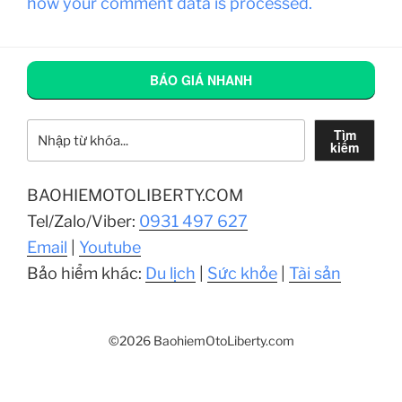
how your comment data is processed.
BÁO GIÁ NHANH
Tìm kiếm
Tìm
kiếm
BAOHIEMOTOLIBERTY.COM
Tel/Zalo/Viber:
0931 497 627
Email
|
Youtube
Bảo hiểm khác:
Du lịch
|
Sức khỏe
|
Tài sản
©2026 BaohiemOtoLiberty.com