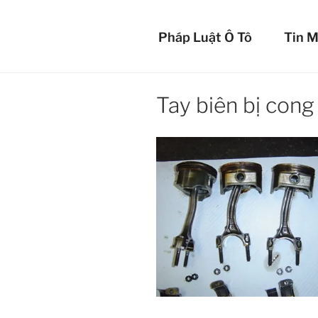
Chuyển
BẢO 
đến
Pháp Luật Ô Tô
Tin M
phần
Bảo vệ xế yêu c
nội
dung
Tay biên bị cong