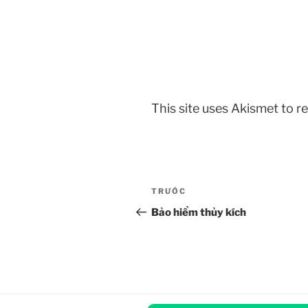
This site uses Akismet to 
Điều
Bài
TRƯỚC
hướng
cũ
Bảo hiểm thủy kích
hơn
bài
viết