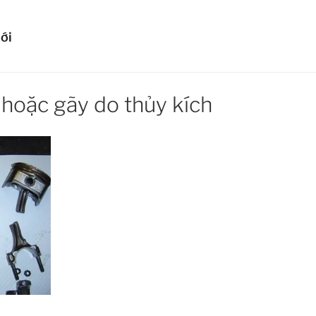
HIỂM Ô TÔ LIBERTY
ới
ủa bạn!
 hoặc gãy do thủy kích