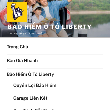
Chuyển
đến
phần
nội
BẢO HIỂM Ô TÔ LIBERTY
dung
Bảo vệ xế yêu của bạn!
Trang Chủ
Báo Giá Nhanh
Bảo Hiểm Ô Tô Liberty
Quyền Lợi Bảo Hiểm
Garage Liên Kết