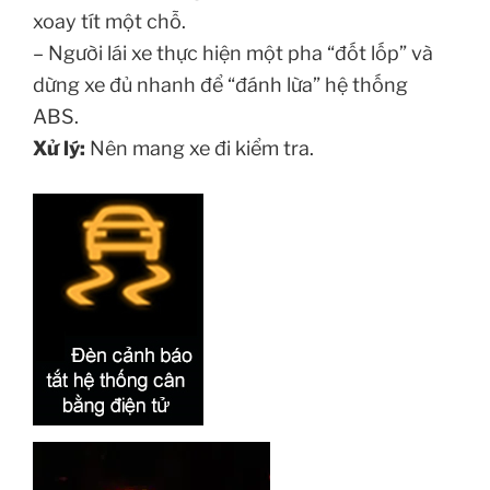
xoay tít một chỗ.
– Người lái xe thực hiện một pha “đốt lốp” và
dừng xe đủ nhanh để “đánh lừa” hệ thống
ABS.
Xử lý:
Nên mang xe đi kiểm tra.