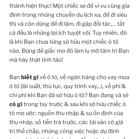
thành hiện thực! Một chiếc xe để vi vu cùng gia
đình trong những chuyến du lịch xa, để đi siêu
thị và còn dùng để đi làm, đi gặp đối tác,… tất
cả đều là những lợi ích tuyệt vời. Tuy nhiên, đó
là khi Bạn chưa từng sở hữu một chiếc ô tô
nào. Đừng để giấc mơ đó làm lu mờ tâm trí Bạn
mà hãy thật tỉnh táo!
Bạn
biết gì
về ô tô, về ngân hàng cho vay mua
ô tô (lãi suất, thủ tục, quy trình vay,..), về phí &
chi phí khi Bạn đã sở hữu ô tô? Bạn đang và sẽ
có gì
trong tay trước & sau khi sở hữu chiếc ô
tô mơ ước: nguồn thu nhập & sự ổn định của
thu nhập, số tiền trả trước, các tài sản có giá
trị thế chấp, những công việc hoặc dự định