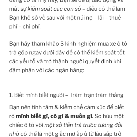
mất sự
kiểm soát các con số
– điều có thể làm
Bạn khổ sở về sau với một núi nợ – lãi – thuế –
phí – chi phí.
Bạn hãy tham khảo 3 kinh nghiệm mua xe ô tô
trả góp ngay dưới đây để có thể kiểm soát tốt
các yếu tố và trở thành người quyết định khi
đàm phán với các ngân hàng:
1. Biết mình biết người – Trăm trận trăm thắng
Bạn nên tĩnh tâm & kiềm chế cảm xúc để biết
rõ
mình biết gì, có gì & muốn gì
. Sở hữu một
chiếc ô tô với
một số tiền trả trước tương đối
nhỏ
có thể là một giấc mơ ấp ủ từ lâu sắp trở