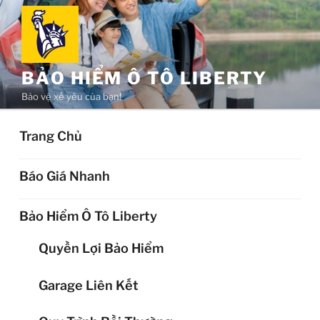
Chuyển
đến
phần
nội
BẢO HIỂM Ô TÔ LIBERTY
dung
Bảo vệ xế yêu của bạn!
Trang Chủ
Báo Giá Nhanh
Bảo Hiểm Ô Tô Liberty
Quyền Lợi Bảo Hiểm
Garage Liên Kết