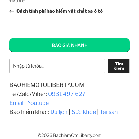
Bài
TRƯỚC
hướng
cũ
Cách tính phí bảo hiểm vật chất xe ô tô
bài
hơn
viết
BÁO GIÁ NHANH
Tìm kiếm
Tìm
kiếm
BAOHIEMOTOLIBERTY.COM
Tel/Zalo/Viber:
0931 497 627
Email
|
Youtube
Bảo hiểm khác:
Du lịch
|
Sức khỏe
|
Tài sản
©2026 BaohiemOtoLiberty.com