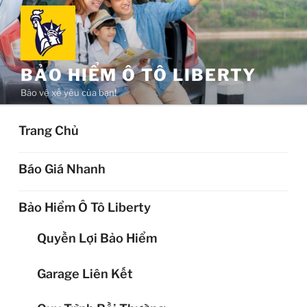
Chuyển
đến
phần
nội
BẢO HIỂM Ô TÔ LIBERTY
dung
Bảo vệ xế yêu của bạn!
Trang Chủ
Báo Giá Nhanh
Bảo Hiểm Ô Tô Liberty
Quyền Lợi Bảo Hiểm
Garage Liên Kết