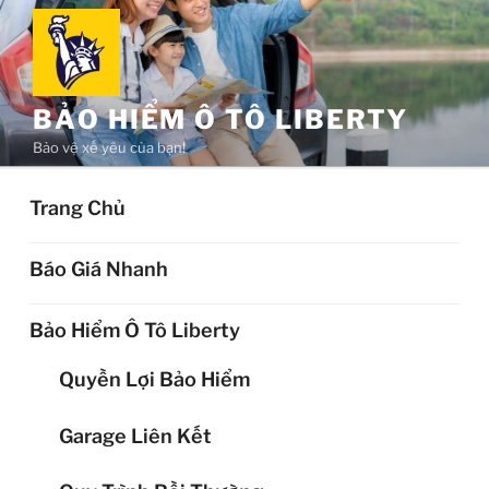
Chuyển
đến
phần
nội
BẢO HIỂM Ô TÔ LIBERTY
dung
Bảo vệ xế yêu của bạn!
Trang Chủ
Báo Giá Nhanh
Bảo Hiểm Ô Tô Liberty
Quyền Lợi Bảo Hiểm
Garage Liên Kết