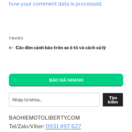
how your comment data is processed.
Điều
Bài
TRƯỚC
hướng
cũ
Các đèn cảnh báo trên xe ô tô và cách xử lý
bài
hơn
viết
BÁO GIÁ NHANH
Tìm kiếm
Tìm
kiếm
BAOHIEMOTOLIBERTY.COM
Tel/Zalo/Viber:
0931 497 627