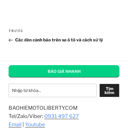
Điều
Bài
TRƯỚC
hướng
cũ
Các đèn cảnh báo trên xe ô tô và cách xử lý
bài
hơn
viết
BÁO GIÁ NHANH
Tìm kiếm
Tìm
kiếm
BAOHIEMOTOLIBERTY.COM
Tel/Zalo/Viber:
0931 497 627
Email
|
Youtube