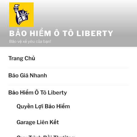
Chuyển
đến
phần
nội
BẢO HIỂM Ô TÔ LIBERTY
dung
Bảo vệ xế yêu của bạn!
Trang Chủ
Báo Giá Nhanh
Bảo Hiểm Ô Tô Liberty
Quyền Lợi Bảo Hiểm
Garage Liên Kết