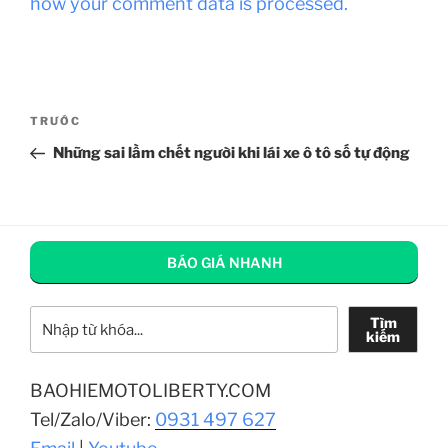
how your comment data is processed.
Điều
Bài
TRƯỚC
hướng
cũ
Những sai lầm chết người khi lái xe ô tô số tự động
bài
hơn
viết
BÁO GIÁ NHANH
Tìm kiếm
Tìm
kiếm
BAOHIEMOTOLIBERTY.COM
Tel/Zalo/Viber:
0931 497 627