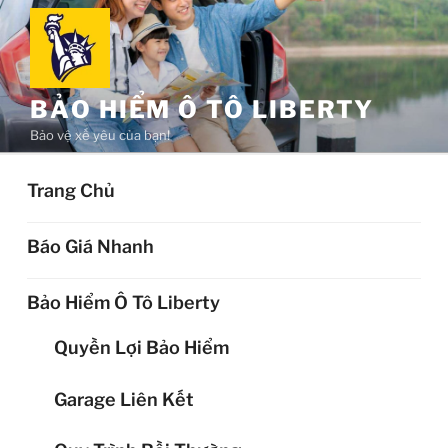
Chuyển
đến
phần
nội
BẢO HIỂM Ô TÔ LIBERTY
dung
Bảo vệ xế yêu của bạn!
Trang Chủ
Báo Giá Nhanh
Bảo Hiểm Ô Tô Liberty
Quyền Lợi Bảo Hiểm
Garage Liên Kết