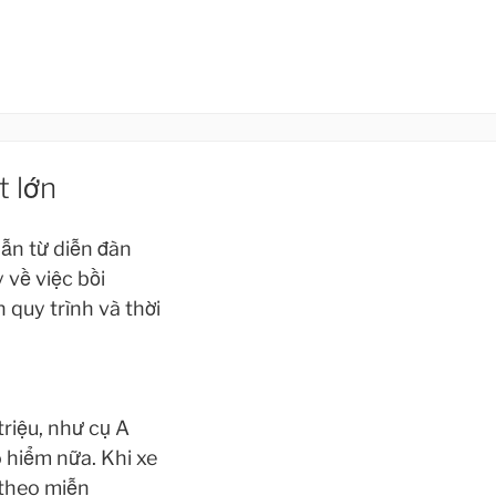
t lớn
dẫn từ diễn đàn
 về việc bồi
 quy trình và thời
riệu, như cụ A
o hiểm nữa. Khi xe
 theo miễn