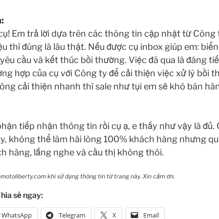
:
ụ! Em trả lời dựa trên các thông tin cập nhật từ Công 
ệu thì đúng là lâu thật. Nếu được cụ inbox giúp em: biển
 yêu cầu và kết thúc bồi thường. Việc đã qua là đáng t
ng hợp của cụ với Công ty để cải thiện việc xử lý bồi t
ông cải thiện nhanh thì sale như tụi em sẽ khó bán hàn
phận tiếp nhận thông tin rồi cụ ạ, e thấy như vậy là đủ
y, không thể làm hài lòng 100% khách hàng nhưng qu
h hàng, lắng nghe và cầu thị không thôi.
motoliberty.com khi sử dụng thông tin từ trang này. Xin cảm ơn.
hia sẻ ngay:
WhatsApp
Telegram
X
Email