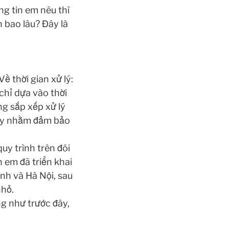
ng tin em nêu thì
n bao lâu? Đây là
ề thời gian xử lý:
chỉ dựa vào thời
ng sắp xếp xử lý
 này nhằm đảm bảo
quy trình trên đôi
 em đã triển khai
inh và Hà Nội, sau
nhỏ.
ng như trước đây,