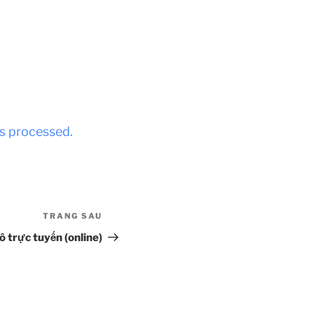
s processed.
TRANG SAU
Bài
tiếp
 trực tuyến (online)
theo