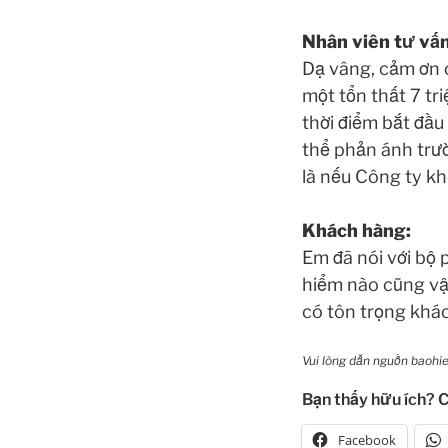
Nhân viên tư vấn
Dạ vâng, cảm ơn c
một tổn thất 7 tri
thời điểm bắt đầu
thể phản ánh trườ
là nếu Công ty kh
Khách hàng:
Em đã nói với bộ 
hiểm nào cũng vậ
có tôn trọng khác
Vui lòng dẫn nguồn baohie
Bạn thấy hữu ích? C
Facebook