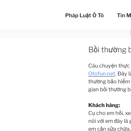
Chuyển
BẢO 
đến
Pháp Luật Ô Tô
Tin M
phần
Bảo vệ xế yêu c
nội
dung
Bồi thường b
Câu chuyện thực t
Otofun.net
. Đây 
thường bảo hiểm c
gian bồi thường 
Khách hàng:
Cụ cho em hỏi, xe
nói với em đây là
em cần sửa chữa, 