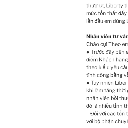
thường, Liberty t
mức tổn thất đấy 
lần đầu em dùng 
Nhân viên tư vấn
Chào cụ! Theo em 
● Trước đây bên e
điểm Khách hàng b
theo kiểu: yêu cầ
tính công bằng về
● Tuy nhiên Libert
khi làm tăng thời
nhân viên bồi thư
đó là nhiều tỉnh t
– Đối với các tổn 
với bộ phận chuyê