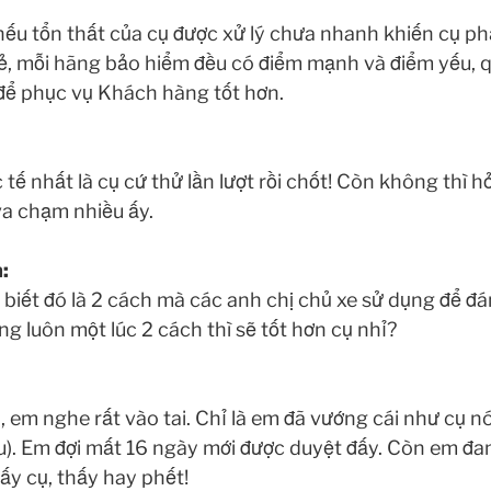
nếu tổn thất của cụ được xử lý chưa nhanh khiến cụ phải
ẻ, mỗi hãng bảo hiểm đều có điểm mạnh và điểm yếu, q
 để phục vụ Khách hàng tốt hơn.
tế nhất là cụ cứ thử lần lượt rồi chốt! Còn không thì h
 va chạm nhiều ấy.
:
biết đó là 2 cách mà các anh chị chủ xe sử dụng để đ
g luôn một lúc 2 cách thì sẽ tốt hơn cụ nhỉ?
o, em nghe rất vào tai. Chỉ là em đã vướng cái như cụ nó
ệu). Em đợi mất 16 ngày mới được duyệt đấy. Còn em đa
ấy cụ, thấy hay phết!