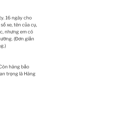
ty. 16 ngày cho
 số xe, tên của cụ,
iếc, nhưng em có
hường. (Đơn giản
g.)
. Còn hãng bảo
an trọng là Hãng