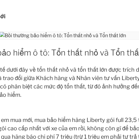
HIỂM Ô TÔ LIBERTY
ới
ủa bạn!
ảo hiểm ô tô: Tổn thất nhỏ và Tổn thấ
ế dưới đây về tổn thất nhỏ và tổn thất lớn được trích 
là trao đổi giữa Khách hàng và Nhân viên tư vấn Liberty
ó phân biệt các mức độ tổn thất, từ đó ảnh hưởng đến
bảo hiểm.
 em mua mới, mua bảo hiểm hãng Liberty gói full 23,5 t
 gói cao cấp nhất với xe của em rồi, không còn gì để bả
qua hãng báo chi phí 7 triệu (trừ 1 triệu em phải tự trả