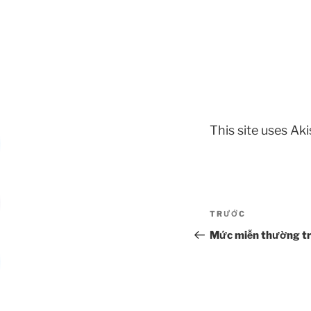
This site uses A
Điều
Bài
TRƯỚC
hướng
cũ
Mức miễn thường tr
hơn
bài
viết