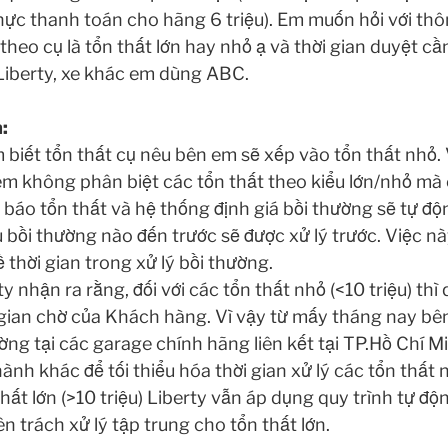
hực thanh toán cho hãng 6 triệu). Em muốn hỏi với thô
theo cụ là tổn thất lớn hay nhỏ ạ và thời gian duyệt cầ
Liberty, xe khác em dùng ABC.
:
biết tổn thất cụ nêu bên em sẽ xếp vào tổn thất nhỏ. V
m không phân biệt các tổn thất theo kiểu lớn/nhỏ mà 
áo tổn thất và hệ thống định giá bồi thường sẽ tự độ
u bồi thường nào đến trước sẽ được xử lý trước. Việc
 thời gian trong xử lý bồi thường.
y nhận ra rằng, đối với các tổn thất nhỏ (<10 triệu) thì 
 gian chờ của Khách hàng. Vì vậy từ mấy tháng nay bên
ờng tại các garage chính hãng liên kết tại TP.Hồ Chí M
hành khác để tối thiểu hóa thời gian xử lý các tổn thất 
thất lớn (>10 triệu) Liberty vẫn áp dụng quy trình tự độ
n trách xử lý tập trung cho tổn thất lớn.