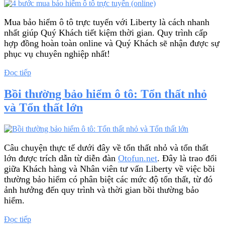
bậc
thang
trong
Mua bảo hiểm ô tô trực tuyến với Liberty là cách nhanh
hợp
nhất giúp Quý Khách tiết kiệm thời gian. Quy trình cấp
đồng
hợp đồng hoàn toàn online và Quý Khách sẽ nhận được sự
bảo
phục vụ chuyên nghiệp nhất!
hiểm
ô
“4
Đọc tiếp
tô”
bước
mua
Bồi thường bảo hiểm ô tô: Tổn thất nhỏ
bảo
và Tổn thất lớn
hiểm
ô
tô
trực
tuyến
Câu chuyện thực tế dưới đây về tổn thất nhỏ và tổn thất
(online)”
lớn được trích dẫn từ diễn đàn
Otofun.net
. Đây là trao đổi
giữa Khách hàng và Nhân viên tư vấn Liberty về việc bồi
thường bảo hiểm có phân biệt các mức độ tổn thất, từ đó
ảnh hưởng đến quy trình và thời gian bồi thường bảo
hiểm.
“Bồi
Đọc tiếp