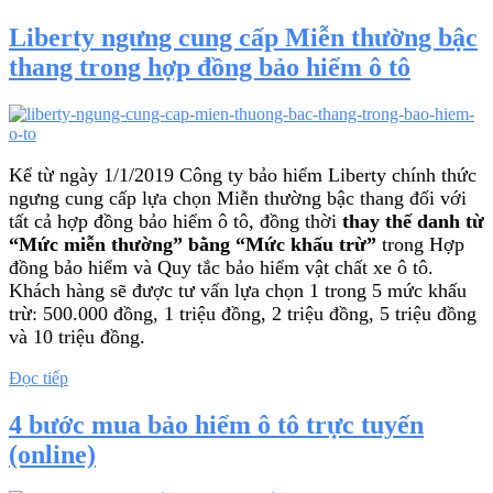
bảo
hiểm”
Liberty ngưng cung cấp Miễn thường bậc
và
thang trong hợp đồng bảo hiểm ô tô
tâm
tình
người
bán
bảo
hiểm
Kể từ ngày 1/1/2019 Công ty bảo hiểm Liberty chính thức
ô
ngưng cung cấp lựa chọn Miễn thường bậc thang đối với
tô”
tất cả hợp đồng bảo hiểm ô tô, đồng thời
thay thế danh từ
“Mức miễn thường” bằng “Mức khấu trừ”
trong Hợp
đồng bảo hiểm và Quy tắc bảo hiểm vật chất xe ô tô.
Khách hàng sẽ được tư vấn lựa chọn 1 trong 5 mức khấu
trừ: 500.000 đồng, 1 triệu đồng, 2 triệu đồng, 5 triệu đồng
và 10 triệu đồng.
“Liberty
Đọc tiếp
ngưng
cung
4 bước mua bảo hiểm ô tô trực tuyến
cấp
(online)
Miễn
thường