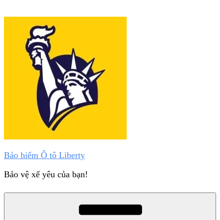
Chuyển
đến
phần
nội
dung
Bảo hiểm Ô tô Liberty
Bảo vệ xế yêu của bạn!