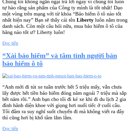
Chúng tôi không ngần ngại trả lời ngay vì chúng tôi luôn
tự hào rằng sản phẩm của Công ty mình là tốt nhất! Dạo
một vòng trên mạng với từ khóa “Bảo hiểm ô tô nào tốt
nhất hiện nay” Bạn sẽ thấy cái tên
Liberty
luôn nằm trong
danh sách. Còn một câu hỏi nữa, mua bảo hiểm ô tô của
hãng nào tốt ư? Liberty luôn!
“Bảo
Đọc tiếp
hiểm
ô
“Xài bảo hiểm” và tâm tình người bán
tô
bảo hiểm ô tô
nào
tốt
nhất
hiện
nay?
“Anh mới đi tút xe tuần trước hết 5 triệu mấy, vẫn chưa
Liberty!”
lấy được hết tiền bảo hiểm đóng năm ngoái 7 triệu mà sắp
hết năm rồi.” Anh bạn cho tôi đi ké xe khi đi du lịch 2 gia
đình hãnh diện khoe với giọng hơi nuối tiếc ở cuối câu.
Tôi đâm ra suy nghĩ suốt chuyến đi mà không viết ra đây
thì cũng hơi bị khổ tâm lắm lắm.
““Xài
Đọc tiếp