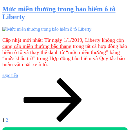
thường
bảo
Mức miễn thường trong bảo hiểm ô tô
hiểm
Liberty
ô
tô:
Tổn
thất
nhỏ
Cập nhật mới nhất: Từ ngày 1/1/2019, Liberty
không còn
và
cung cấp miễn thường bậc thang
trong tất cả hợp đồng bảo
Tổn
hiểm ô tô và thay thế danh từ “mức miễn thường” bằng
thất
“mức khấu trừ” trong Hợp đồng bảo hiểm và Quy tắc bảo
lớn”
hiểm vật chất xe ô tô.
“Mức
Đọc tiếp
Phân
Trang
Trang
Trang
miễn
tiếp
thường
trang
trong
bài
bảo
hiểm
viết
ô
tô
Liberty”
1
2