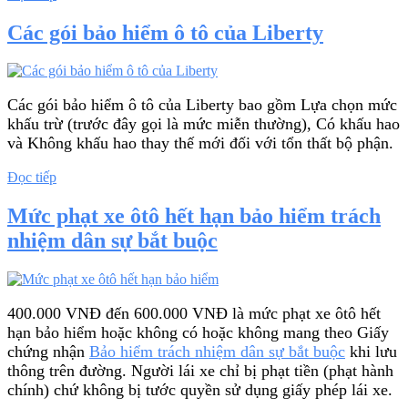
đổi
quan
Các gói bảo hiểm ô tô của Liberty
trọng
trong
thị
trường
Các gói bảo hiểm ô tô của Liberty bao gồm Lựa chọn mức
Bảo
khấu trừ (trước đây gọi là mức miễn thường), Có khấu hao
hiểm
ô
và Không khấu hao thay thế mới đối với tổn thất bộ phận.
tô
tại
“Các
Đọc tiếp
Việt
gói
Nam:
bảo
Mức phạt xe ôtô hết hạn bảo hiểm trách
Bồi
hiểm
nhiệm dân sự bắt buộc
thường
ô
bằng
tô
phụ
của
tùng
Liberty”
mới
400.000 VNĐ đến 600.000 VNĐ là mức phạt xe ôtô hết
và
hạn bảo hiểm hoặc không có hoặc không mang theo Giấy
công
chứng nhận
Bảo hiểm trách nhiệm dân sự bắt buộc
khi lưu
thay
thông trên đường. Người lái xe chỉ bị phạt tiền (phạt hành
thế”
chính) chứ không bị tước quyền sử dụng giấy phép lái xe.