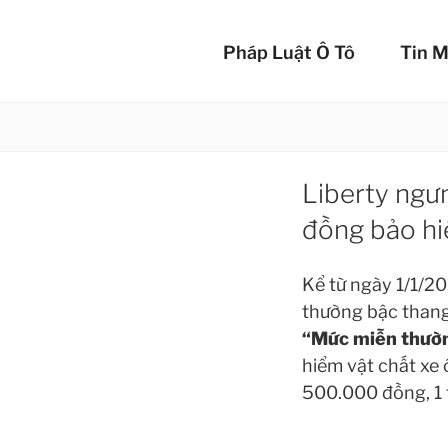
Chuyển
BẢO 
đến
Pháp Luật Ô Tô
Tin M
phần
Bảo vệ xế yêu c
nội
dung
Liberty ngư
đồng bảo hi
Kể từ ngày 1/1/2
thường bậc thang 
“Mức miễn thườn
hiểm vật chất xe 
500.000 đồng, 1 t