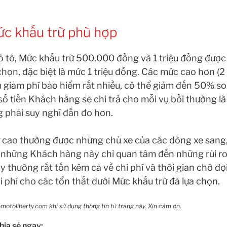
c khấu trừ phù hợp
 ô tô, Mức khấu trừ 500.000 đồng và 1 triệu đồng đượ
họn, đặc biệt là mức 1 triệu đồng. Các mức cao hơn (2 t
m giảm phí bảo hiểm rất nhiều, có thể giảm đến 50% so
số tiền Khách hàng sẽ chi trả cho mỗi vụ bồi thường l
 phải suy nghĩ đắn đo hơn.
cao thường được những chủ xe của các dòng xe sang, x
à những Khách hàng này chỉ quan tâm đến những rủi ro 
 thường rất tốn kém cả về chi phí và thời gian chờ đợ
hi phí cho các tổn thất dưới Mức khấu trừ đã lựa chọn.
motoliberty.com khi sử dụng thông tin từ trang này. Xin cảm ơn.
hia sẻ ngay: