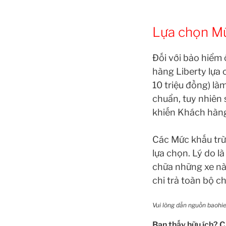
Lựa chọn Mứ
Đối với bảo hiểm
hàng Liberty lựa c
10 triệu đồng) là
chuẩn, tuy nhiên 
khiến Khách hàng
Các Mức khấu trừ 
lựa chọn. Lý do l
chữa những xe này
chi trả toàn bộ c
Vui lòng dẫn nguồn baohie
Bạn thấy hữu ích? C