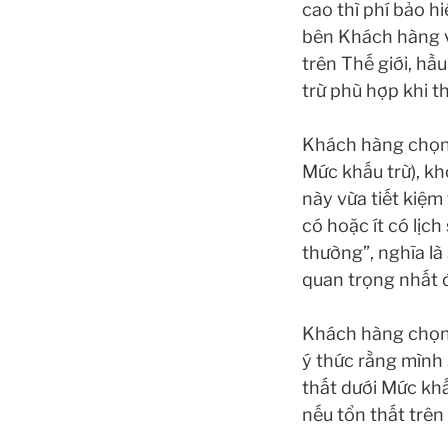
cao thì phí bảo h
bên Khách hàng v
trên Thế giới, hầ
trừ phù hợp khi t
Khách hàng chọn 
Mức khấu trừ), kh
này vừa tiết kiệm
có hoặc ít có lịc
thường”, nghĩa là
quan trọng nhất đ
Khách hàng chọn 
ý thức rằng mình 
thất dưới Mức kh
nếu tổn thất trên