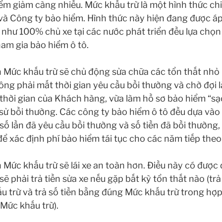
iểm giảm càng nhiều. Mức khấu trừ là một hình thức chia
à Công ty bảo hiểm. Hình thức này hiện đang được á
u như 100% chủ xe tại các nước phát triển đều lựa ch
ham gia bảo hiểm ô tô.
Mức khấu trừ sẽ chủ động sửa chữa các tổn thất nhỏ (
ông phải mất thời gian yêu cầu bồi thường và chờ đợi l
 thời gian của Khách hàng, vừa làm hồ sơ bảo hiểm “s
h sử bồi thường. Các công ty bảo hiểm ô tô đều dựa vào “
 số lần đã yêu cầu bồi thường và số tiền đã bồi thường,
ể xác định phí bảo hiểm tái tục cho các năm tiếp theo
Mức khấu trừ sẽ lái xe an toàn hơn. Điều này có được
sẽ phải trả tiền sửa xe nếu gặp bất kỳ tổn thất nào (t
ấu trừ và trả số tiền bằng đúng Mức khấu trừ trong h
 Mức khấu trừ).