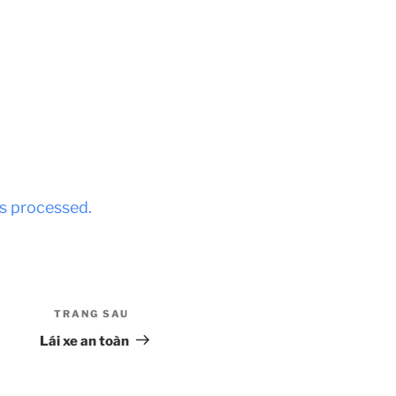
s processed.
TRANG SAU
Bài
tiếp
Lái xe an toàn
theo