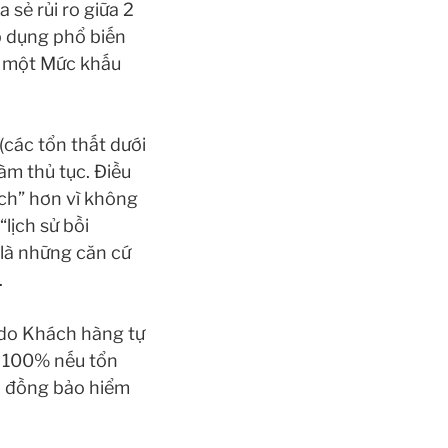
 sẻ rủi ro giữa 2
p dụng phổ biến
ọn một Mức khấu
các tổn thất dưới
àm thủ tục. Điều
ạch” hơn vì không
lịch sử bồi
 là những căn cứ
.
 do Khách hàng tự
rả 100% nếu tổn
ợp đồng bảo hiểm