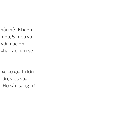
c hầu hết Khách
riệu, 5 triệu và
 với mức phí
à khá cao nên sẽ
e có giá trị lớn
lớn, việc sửa
i. Họ sẵn sàng tự