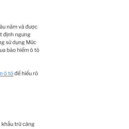
 lâu năm và được
ết định ngưng
ng sử dụng Mức
ua bảo hiểm ô tô
m ô tô
để hiểu rõ
 khấu trừ càng