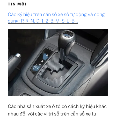
TIN MỚI
Các ký hiệu trên cần số xe số tự động và công
dụng: P, R, N, D, 1, 2, 3, M, S, L, B…
Các nhà sản xuất xe ô tô có cách ký hiệu khác
nhau đối với các vị trí số trên cần số xe tự