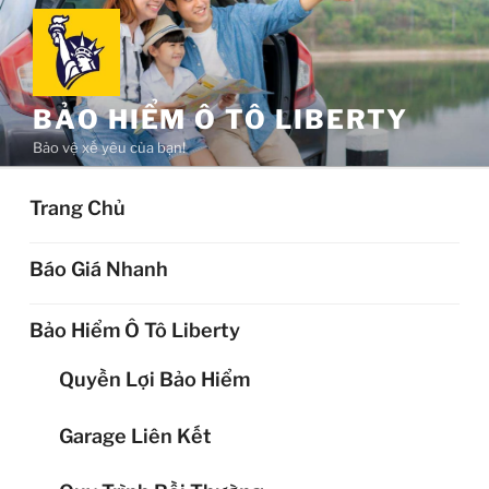
Chuyển
đến
phần
nội
BẢO HIỂM Ô TÔ LIBERTY
dung
Bảo vệ xế yêu của bạn!
Trang Chủ
Báo Giá Nhanh
Bảo Hiểm Ô Tô Liberty
Quyền Lợi Bảo Hiểm
Garage Liên Kết