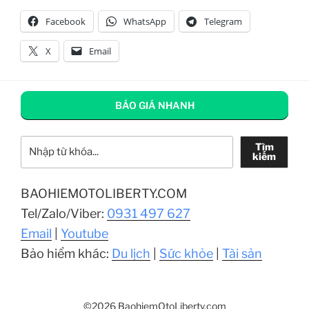
Facebook
WhatsApp
Telegram
X
Email
BÁO GIÁ NHANH
Tìm kiếm
Tìm
kiếm
BAOHIEMOTOLIBERTY.COM
Tel/Zalo/Viber:
0931 497 627
Email
|
Youtube
Bảo hiểm khác:
Du lịch
|
Sức khỏe
|
Tài sản
©2026 BaohiemOtoLiberty.com