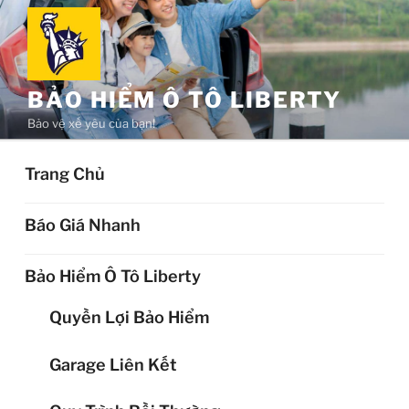
Chuyển
đến
phần
nội
BẢO HIỂM Ô TÔ LIBERTY
dung
Bảo vệ xế yêu của bạn!
Trang Chủ
Báo Giá Nhanh
Bảo Hiểm Ô Tô Liberty
Quyền Lợi Bảo Hiểm
Garage Liên Kết