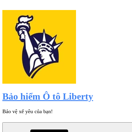
Chuyển
đến
phần
nội
dung
Bảo hiểm Ô tô Liberty
Bảo vệ xế yêu của bạn!