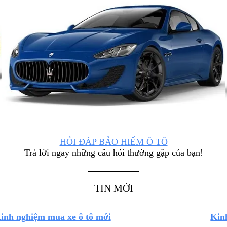
HỎI ĐÁP BẢO HIỂM Ô TÔ
Trả lời ngay những câu hỏi thường gặp của bạn!
TIN MỚI
inh nghiệm mua xe ô tô mới
Kin