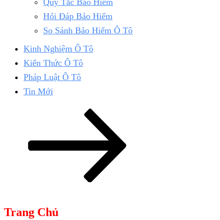
Quy Tắc Bảo Hiểm
Hỏi Đáp Bảo Hiểm
So Sánh Bảo Hiểm Ô Tô
Kinh Nghiệm Ô Tô
Kiến Thức Ô Tô
Pháp Luật Ô Tô
Tin Mới
Kéo
xuống
nội
dung
Trang Chủ