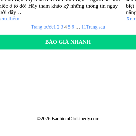
hiếc ô tô đó! Hãy tham khảo kỹ những thông tin ngay
biệt
ưới đây…
năng
em thêm
Xem
Trang trước
1
2
3
4
5
6
…
11
Trang sau
BÁO GIÁ NHANH
©2026 BaohiemOtoLiberty.com