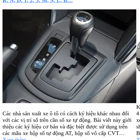
R, N, D, 1, 2, 3, M, S, L, B…
K
Các nhà sản xuất xe ô tô có cách ký hiệu khác nhau đối
4
với các vị trí số trên cần số xe tự động. Bài viết này giới
x
thiệu các ký hiệu cơ bản và đặc biệt được sử dụng trên
s
các mẫu xe hộp số tự động AT, hộp số vô cấp CVT…
B
Xem thêm
X