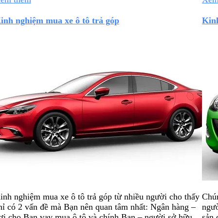
inh nghiệm mua xe ô tô trả góp
Kin
inh nghiệm mua xe ô tô trả góp từ nhiều người cho thấy
Chún
hỉ có 2 vấn đề mà Bạn nên quan tâm nhất: Ngân hàng –
ngườ
ơi cho Bạn vay mua ô tô và chính Bạn – người sở hữu
sản 