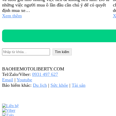
những việc người mua ô lần đầu cần chú ý để có quyết
c
định mua xe…
d
Xem thêm
X
Tìm kiếm
Tìm kiếm
BAOHIEMOTOLIBERTY.COM
Tel/Zalo/Viber:
0931 497 627
Email
|
Youtube
Bảo hiểm khác:
Du lịch
|
Sức khỏe
|
Tài sản