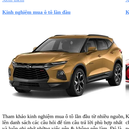
Kinh nghiệm mua ô tô lần đầu
K
Tham khảo kinh nghiệm mua ô tô lần đầu từ nhiều nguồn,
K
lên danh sách các câu hỏi để tìm câu trả lời phù hợp nhất
c
và luôn ghi nhớ những việc nên & không nên làm. Đó là
n