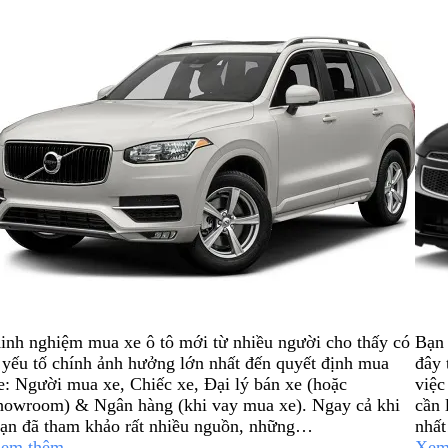
inh nghiệm mua xe ô tô mới từ nhiều người cho thấy có
Bạn 
 yếu tố chính ảnh hưởng lớn nhất đến quyết định mua
đây 
e: Người mua xe, Chiếc xe, Đại lý bán xe (hoặc
việc
howroom) & Ngân hàng (khi vay mua xe). Ngay cả khi
cần 
ạn đã tham khảo rất nhiều nguồn, những…
nhấ
em thêm
Xem